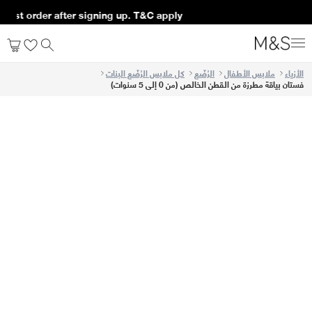
first order after signing up. T&C apply*
الأزياء
ملابس الأطفال
الرُضّع
كل ملابس الرُضّع البنات
فستان بياقة مطرزة من القطن الخالص (من 0 إلى 5 سنوات)