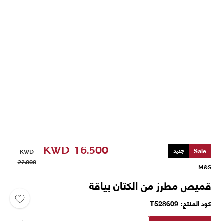
KWD
16.500
Sale
جديد
KWD
22.000
M&S
قميص مطرز من الكتان بياقة
كود المنتج
T528609