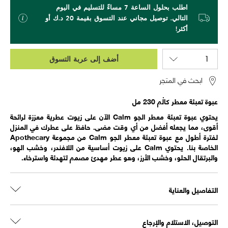
اطلب بحلول الساعة 7 مساءً للتسليم في اليوم
التالي. توصيل مجاني عند التسوق بقيمة 20 د.ك أو
أكثر!
أضف إلى عربة التسوق
ابحث في المتجر
عبوة تعبئة معطر كالْم 230 مل
يحتوي عبوة تعبئة معطر الجو Calm الآن على زيوت عطرية معززة لرائحة
أقوى، مما يجعله أفضل من أي وقت مضى. حافظ على عطرك في المنزل
لفترة أطول مع عبوة تعبئة معطر الجو Calm من مجموعة Apothecary
الخاصة بنا. يحتوي Calm على زيوت أساسية من اللافندر، وخشب الهو،
والبرتقال الحلو، وخشب الأرز، وهو عطر مهدئ مصمم لتهدئة واسترخاء.
التفاصيل والعناية
التوصيل، الاستلام والإرجاع