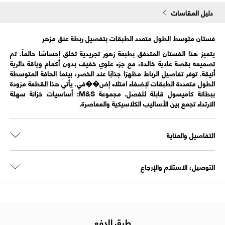
دليل المقاسات
فستان متوسط الطول متعدد الطبقات بتفصيل ربطة عنق مزهر
يتميز هذا الفستان المتدفق بطبعة زهور تجريدية تخلق إحساسًا حالماً. تم
تصميمه بقصة عادية خالدة، مع جزء علوي خفيف بدون أكمام وياقة دائرية
أنيقة. توفر تفاصيل الرباط مظهرًا جذابًا عند الخصر، بينما الحافة المتوسطة
الطول متعددة الطبقات لإضفاء امتلاء إض��في. يأتي هذا القطعة مزودة
ببطانة كاميسول قابلة للفصل. مجموعة M&S: أساسيات خزانة سهلة
الارتداء تجمع بين الأساليب الكلاسيكية والمعاصرة.
التفاصيل والعناية
التوصيل، الاستلام والإرجاع
طرق الدفع