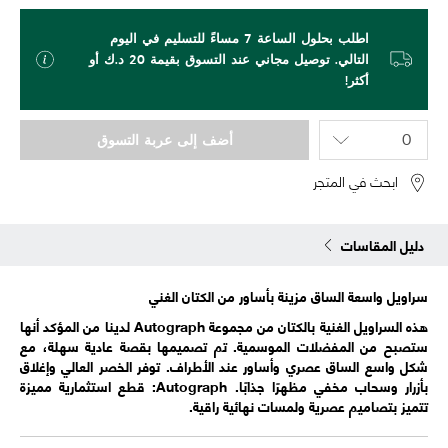
اطلب بحلول الساعة 7 مساءً للتسليم في اليوم
التالي. توصيل مجاني عند التسوق بقيمة 20 د.ك أو
أكثر!
أضف إلى عربة التسوق
ابحث في المتجر
دليل المقاسات
سراويل واسعة الساق مزينة بأساور من الكتان الغني
هذه السراويل الغنية بالكتان من مجموعة Autograph لدينا من المؤكد أنها
ستصبح من المفضلات الموسمية. تم تصميمها بقصة عادية سهلة، مع
شكل واسع الساق عصري وأساور عند الأطراف. توفر الخصر العالي وإغلاق
بأزرار وسحاب مخفي مظهرًا جذابًا. Autograph: قطع استثمارية مميزة
تتميز بتصاميم عصرية ولمسات نهائية راقية.