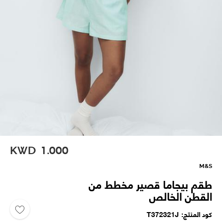
KWD
1.000
M&S
طقم بيجاما قصير مخطط من
القطن الخالص
كود المنتج
T372321J