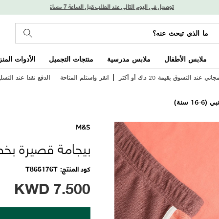
توصيل في اليوم التالي عند الطلب قبل الساعة 7 مساءً
ملابس الأطفال
ملابس مدرسية
منتجات التجميل
الأدوات المنز
ي عند التسوق بقيمة 20 د.ك أو أكثر
انقر واستلم المتاحة
الدفع نقدا عند التسل
1 سنة)
M&S
بيجامة قصيرة بخط جانبي
كود المنتج
T865176T
KWD
7.500