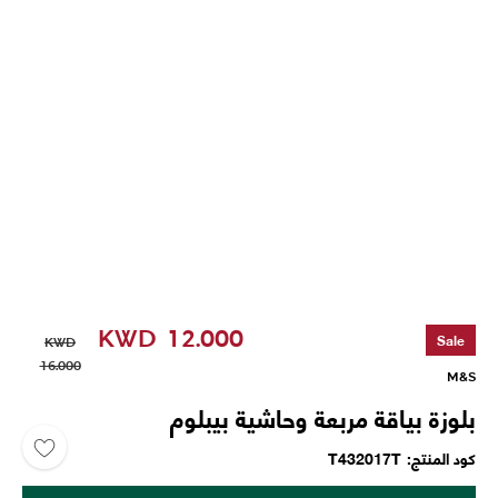
KWD
12.000
Sale
KWD
16.000
M&S
بلوزة بياقة مربعة وحاشية بيبلوم
كود المنتج
T432017T