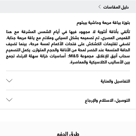
دليل المقاسات
بلوزة بياقة مربعة وحاشية بيبلوم
تألقي بأناقة أنثوية لا مجهود فيها في أيام الشمس المشرقة مع هذا
القميص العصري. تم تصميمه بشكل انسيابي وملائم مع ياقة مربعة جذابة.
تضفي تقليمات الكشكش على فتحات الأكمام لمسة مرحة، بينما تضيف
الحافة المتسعة عند الخصر لمحة من الأناقة والحجم المتوازن. يكمل التصميم
سحاب أنيق للإغلاق. مجموعة M&S: أساسيات خزانة سهلة الارتداء تجمع
بين الأساليب الكلاسيكية والمعاصرة.
التفاصيل والعناية
التوصيل، الاستلام والإرجاع
طرق الدفع