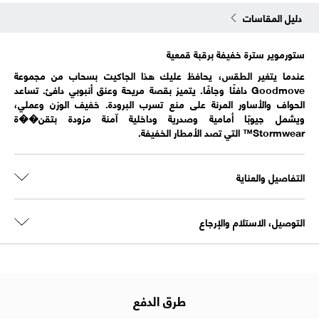
دليل المقاسات
ستورموير سترة خفيفة برقبة قمعية
عندما يتغير الطقس، يحافظ عليك هذا الجاكيت بسحاب من مجموعة
Goodmove دافئًا وجافًا. يتميز بقصة مريحة وعنق أنبوبي دافئ. تساعد
الحواف والأساور المرنة على منع تسرب البرودة. خفيف الوزن وعملي،
ويشمل جيوبًا أمامية وصدرية وداخلية آمنة مزودة بتقن��ة
Stormwear™ التي تصد الأمطار الخفيفة.
التفاصيل والعناية
التوصيل، الاستلام والإرجاع
طرق الدفع