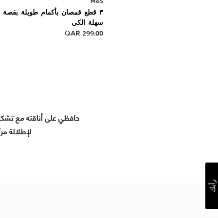
M&S
٣ قطع قمصان بأكمام طويلة بقصة 
سهلة الكي
QAR
299.00
حافظي على أناقته مع تشكي
لإطلالة مر
رأيك