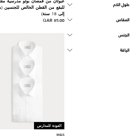
عبوتان من قمصان بولو مدرسية مقا
طول الكم
إلى 18 سنة)
المقاس
QAR
85.00
الجنس
الياقة
العودة للمدارس
M&S