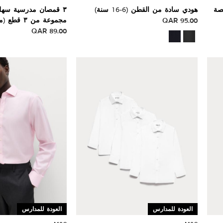
صة
هودي سادة من القطن (6-16 سنة)
٣ قمصان مدرسية سهلة 
95.00
QAR
مجموعة من ٣ قطع (من ٢ إلى ١٦ سنة)
QAR
89.00
العودة للمدارس
العودة للمدارس