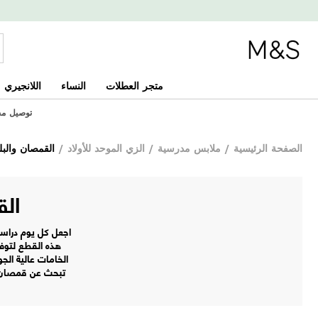
متجر العطلات
النساء
اللانجيري
توصيل مجاني 
الصفحة الرئيسية
/
ملابس مدرسية
/
الزي الموحد للأولاد
/
القمصان والب
الق
اجعل كل يوم دراسي
هذه القطع لتوفي
الخامات عالية الج
تبحث عن قمصان ب