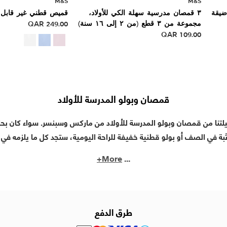
M&S
M&S
ضيقة
٣ قمصان مدرسية سهلة الكي للأولاد،
قميص قطني غير قابل 
مجموعة من ٣ قطع (من ٢ إلى ١٦ سنة)
249.00
QAR
QAR
109.00
قمصان وبولو المدرسة للأولاد
لتنا من قمصان وبولو المدرسة للأولاد من ماركس وسبنسر. سواء كان ب
تّبة في الصف أو بولو قطنية خفيفة للراحة اليومية، ستجد كل ما يلزمه في 
More+
...
طرق الدفع