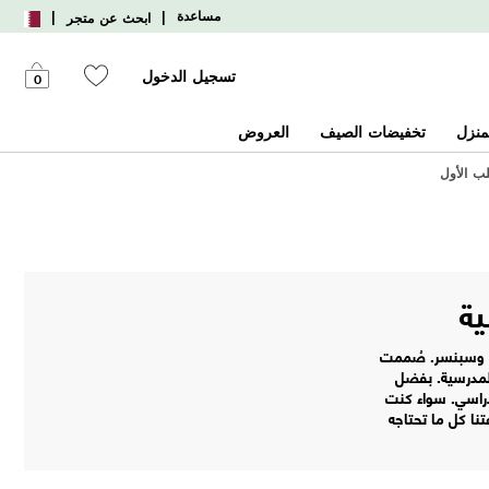
|
|
مساعدة
ابحث عن متجر
تسجيل الدخول
0
منزل
تخفيضات الصيف
العروض
ية
كس وسبنسر. صُممت
المدرسية. بفضل
لدراسي. سواء كنت
ا كل ما تحتاجه