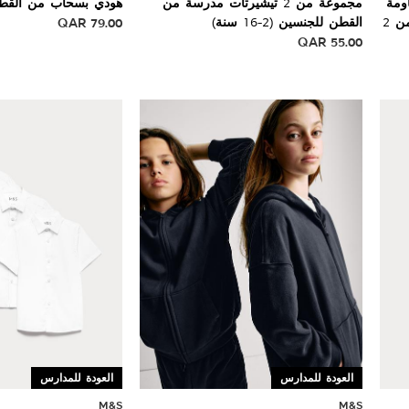
ومة
مجموعة من 2 تيشيرتات مدرسة من
هودي بسحاب من القطن (2-8 سن
للبقع من القطن الخالص للجنسين (من 2
القطن للجنسين (2-16 سنة)
79.00
QAR
QAR
55.00
العودة للمدارس
العودة للمدارس
M&S
M&S