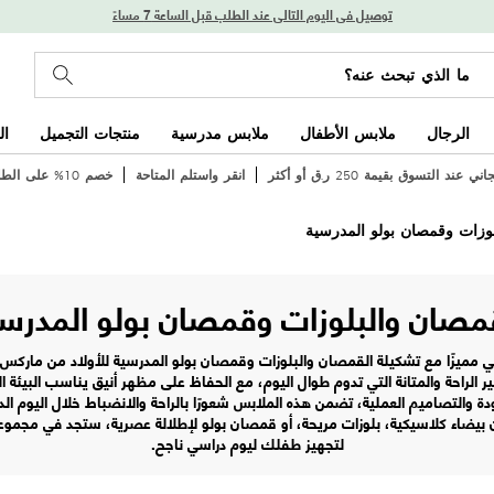
توصيل في اليوم التالي عند الطلب قبل الساعة 7 مساءً
الرجال
ملابس الأطفال
ملابس مدرسية
منتجات التجميل
ال
عند التسوق بقيمة 250 ر.ق أو أكثر
انقر واستلم المتاحة
خصم 10% على الطلب الأول
لوزات وقمصان بولو المدرسية
مصان والبلوزات وقمصان بولو المدرس
 مميزًا مع تشكيلة القمصان والبلوزات وقمصان بولو المدرسية للأولاد من مار
ر الراحة والمتانة التي تدوم طوال اليوم، مع الحفاظ على مظهر أنيق يناسب البيئة 
ودة والتصاميم العملية، تضمن هذه الملابس شعورًا بالراحة والانضباط خلال اليوم ا
يضاء كلاسيكية، بلوزات مريحة، أو قمصان بولو لإطلالة عصرية، ستجد في مجموعتن
لتجهيز طفلك ليوم دراسي ناجح.