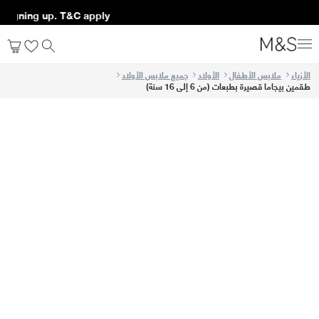
r signing up. T&C apply*
الأزياء
ملابس الأطفال
الأولاد
جميع ملابس الأولاد
طقمين بيجاما قصيرة بطبعات (من 6 إلى 16 سنة)