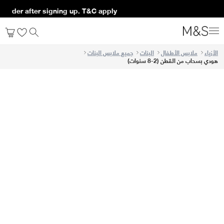
t order after signing up. T&C apply*
الأزياء
ملابس الأطفال
البنات
جميع ملابس البنات
هودي بسحاب من القطن (2-8 سنوات)