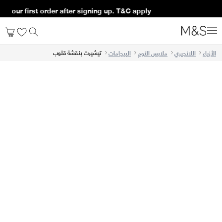
f your first order after signing up. T&C apply*
تيشيرت بنقشة قلوب
الأزياء
اللانجيري
ملابس النوم
البيجامات