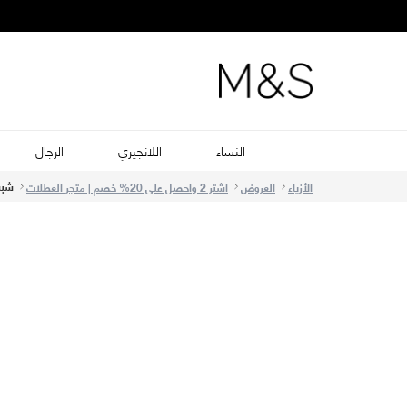
النساء
اللانجيري
الرجال
شبشب 
الأزياء
العروض
اشتر 2 واحصل على 20% خصم | متجر العطلات