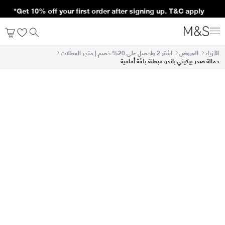
Get 10% off your first order after signing up. T&C apply*
الأزياء
العروض
اشتر 2 واحصل على 20% خصم | متجر العطلات
حمالة صدر بيكيني باندو مبطنة بلفّة أمامية