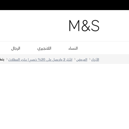
النساء
اللانجيري
الرجال
بنطل
الأزياء
العروض
اشتر 2 واحصل على 20% خصم | متجر العطلات