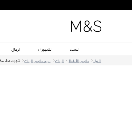
النساء
اللانجيري
الرجال
شورت عداء مخطط من
الأزياء
ملابس الأطفال
البنات
جميع ملابس البنات