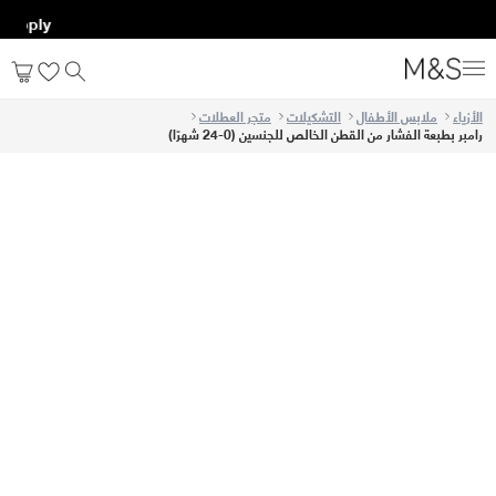
 apply*
الأزياء
ملابس الأطفال
التشكيلات
متجر العطلات
رامبر بطبعة الفشار من القطن الخالص للجنسين (0-24 شهرًا)