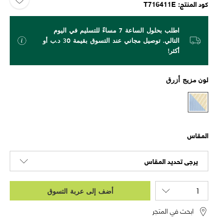
كود المنتج
T716411E
اطلب بحلول الساعة 7 مساءً للتسليم في اليوم
التالي. توصيل مجاني عند التسوق بقيمة 30 د.ب أو
أكثر!
لون
مزيج أزرق
المقاس
يرجى تحديد المقاس
أضف إلى عربة التسوق
ابحث في المتجر