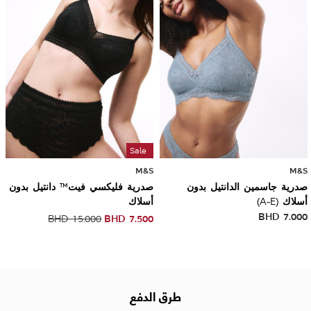
Sale
M&S
M&S
صدرية جاسمين الدانتيل بدون
صدرية فليكسي فيت™ دانتيل بدون
أسلاك (A-E)
أسلاك
BHD
7.000
BHD
7.500
BHD
15.000
طرق الدفع