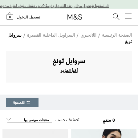
استمتعوا بتوصيل مجاني عند التسوق بقيمة 9 د.ب فقط. متوفر لفترة محدودة فقط!
0
تسجيل الدخول
الصفحة الرئيسية
/
اللانجيري
/
السراويل الداخلية القصيرة
/
سروايل
ثونغ
سروايل ثونغ
أقرأ المزيد
التصفية
تصنيف حسب
3 منتج