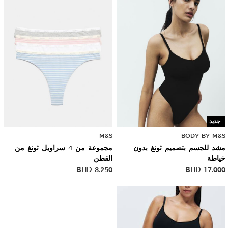
جديد
M&S
BODY BY M&S
مشد للجسم بتصميم ثونغ بدون
مجموعة من 4 سراويل ثونغ من
خياطة
القطن
BHD
8.250
BHD
17.000