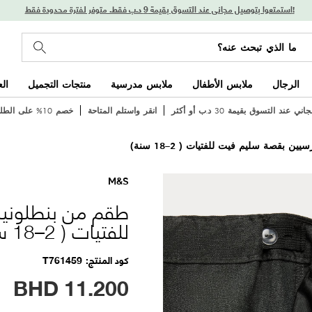
استمتعوا بتوصيل مجاني عند التسوق بقيمة 9 د.ب فقط. متوفر لفترة محدودة فقط!
الرجال
ملابس الأطفال
ملابس مدرسية
منتجات التجميل
ال
 عند التسوق بقيمة 30 د.ب أو أكثر
انقر واستلم المتاحة
خصم 10% على الطلب الأول
 بقصة سليم فيت للفتيات ( 2–18 سنة)
M&S
طقم من بنطلوني
للفتيات ( 2–18 سنة)
كود المنتج
T761459
BHD
11.200