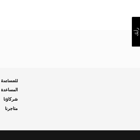
رأيك
للمساعدة ه
المساعدة و
شركاؤنا
متاجرنا