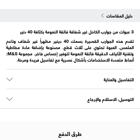
دليل المقاسات
3 عبوات من جوارب الكاحل غير شفافة فائقة النعومة بكثافة 40 دنير
تقدم هذه الجوارب القصيرة بسمك 40 دينير مظهراً غير شفاف وناعم
الملمس. العبوة تحتوي على ثلاث قطع. مصنوعة بإضافة مادة مطاطية
وتقنية الألياف الدقيقة فائقة النعومة لتوفير إحساس فاخر. مجموعة M&S:
أنماط متعددة الاستخدامات بأشكال عصرية مع تفاصيل فريدة ومرحة.
التفاصيل والعناية
التوصيل، الاستلام والإرجاع
طرق الدفع