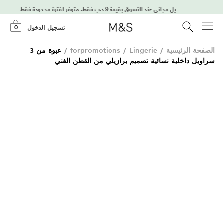
استمتعوا بتوصيل مجاني عند التسوق بقيمة 9 د.ب فقط. متوفر لفترة محدودة فقط!
0
تسجيل الدخول
الصفحة الرئيسية
/
Lingerie
/
forpromotions
/
عبوة من 3
سراويل داخلية نسائية تصميم برازيلي من القطن الغني