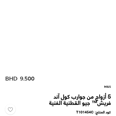
BHD
9.500
M&S
5 أزواج من جوارب كول آند
فريش™ جيو القطنية الغنية
كود المنتج
T101454C