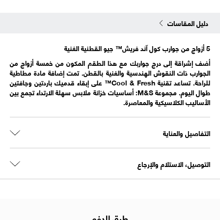
دليل المقاسات
5 أزواج من جوارب كول آند فريش™ جيو القطنية الغنية
أضف إشراقة إلى درج جواربك مع هذا الطقم المكون من خمسة أزواج من
الجوارب ذات النقوش الهندسية والغنية بالقطن. تمت إضافة مادة مطاطية
للراحة. تساعد تقنية Cool & Fresh™ على إبقاء قدميك باردتين وجافتين
طوال اليوم. مجموعة M&S: أساسيات خزانة ملابس سهلة الارتداء تجمع بين
الأساليب الكلاسيكية والمعاصرة.
التفاصيل والعناية
التوصيل، الاستلام والإرجاع
طرق الدفع