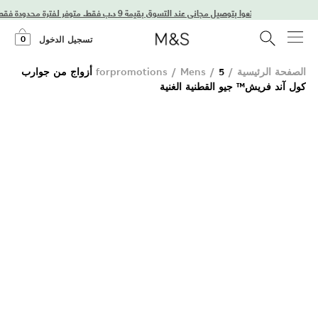
استمتعوا بتوصيل مجاني عند التسوق بقيمة 9 د.ب فقط. متوفر لفترة محدودة فقط!
0
تسجيل الدخول
الصفحة الرئيسية
/
/
Mens
/
forpromotions
5 أزواج من جوارب
كول آند فريش™ جيو القطنية الغنية