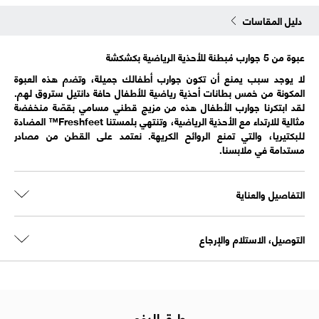
دليل المقاسات
عبوة من 5 جوارب مُبطنة للأحذية الرياضية بكشكشة
لا يوجد سبب يمنع أن تكون جوارب أطفالك جميلة، وتضم هذه العبوة
المكونة من خمس بطانات أحذية رياضية للأطفال حافة دانتيل ستروق لهم.
لقد ابتكرنا جوارب الأطفال هذه من مزيج قطني مسامي بقصّة منخفضة
مثالية للارتداء مع الأحذية الرياضية، وتنتهي بلمستنا Freshfeet™ المضادة
للبكتيريا، والتي تمنع الروائح الكريهة. نعتمد على القطن من مصادر
مستدامة في ملابسنا.
التفاصيل والعناية
التوصيل، الاستلام والإرجاع
طرق الدفع