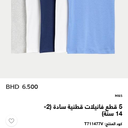
BHD
6.500
M&S
5 قطع فانيلات قطنية سادة (2-
14 سنة)
كود المنتج
T711477V