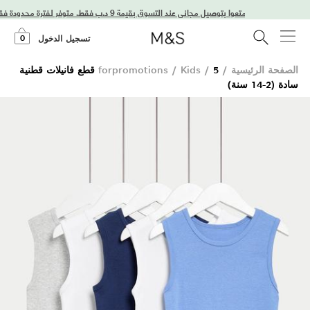
استمتعوا بتوصيل مجاني عند التسوق بقيمة 9 د.ب فقط. متوفر لفترة محدودة فقط!
0
تسجيل الدخول
الصفحة الرئيسية
/
/
Kids
/
forpromotions
5 قطع فانيلات قطنية
سادة (2-14 سنة)