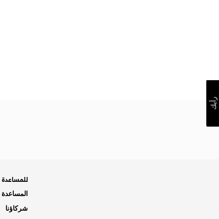
رأيك
للمساعدة ه
المساعدة و
شركاؤنا