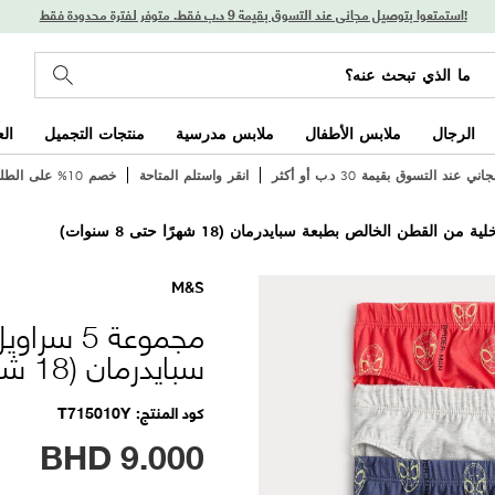
استمتعوا بتوصيل مجاني عند التسوق بقيمة 9 د.ب فقط. متوفر لفترة محدودة فقط!
الرجال
ملابس الأطفال
ملابس مدرسية
منتجات التجميل
ال
 عند التسوق بقيمة 30 د.ب أو أكثر
انقر واستلم المتاحة
خصم 10% على الطلب الأول
M&S
مجموعة 5
سبايدرمان (18 شهرًا حتى 8 سنوات)
كود المنتج
T715010Y
BHD
9.000