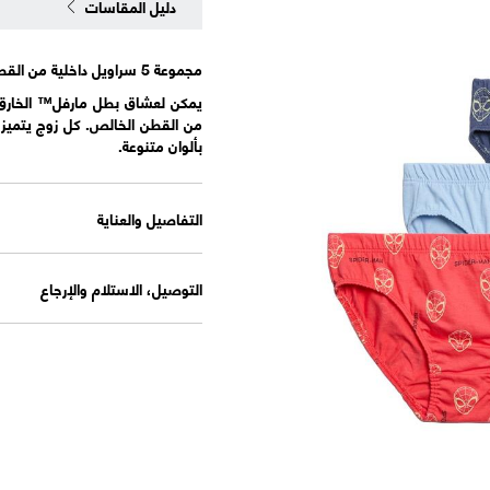
دليل المقاسات
مجموعة 5 سراويل داخلية من القطن الخالص بطبعة سبايدرمان (18 شهرًا حتى 8 سنوات)
يمكن لعشاق بطل مارفل™ الخارق سب
من القطن الخالص. كل زوج يتميز
بألوان متنوعة.
التفاصيل والعناية
التوصيل، الاستلام والإرجاع