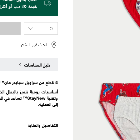
بقيمة 30 د.ب أو أكثر!
ابحث في المتجر
دليل المقاسات
5 قطع من سراويل سبايدر مان™ القطنية النقية (من 2 إلى 8 سنوات)
أساسيات يومية تتميز بالبطل الخ
وتقنية StayNew™ 
إلى العملية.
التفاصيل والعناية