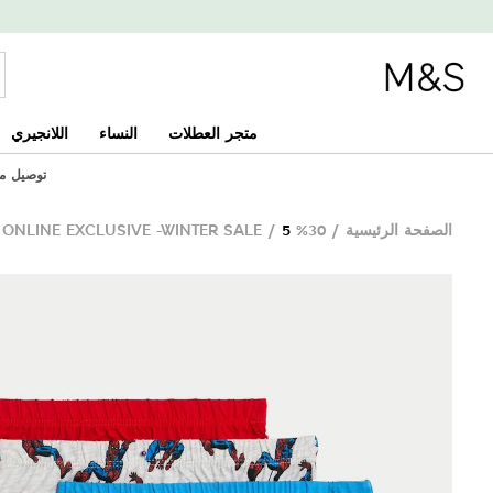
متجر العطلات
النساء
اللانجيري
توصيل مجاني
الصفحة الرئيسية
/
30% ONLINE EXCLUSIVE -WINTER SALE
5 قطع من سراويل سبايدر مان™ القطنية النقية (من 2 إلى 8 سنوات)
/