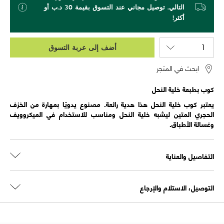
التالي. توصيل مجاني عند التسوق بقيمة 30 د.ب أو
أكثر!
أضف إلى عربة التسوق
ابحث في المتجر
كوب بطبعة خلية النحل
يعتبر كوب خلية النحل هذا هدية رائعة. مصنوع يدويًا بمهارة من الخزف
الحجري المتين ليشبه خلية النحل ومناسب للاستخدام في الميكروويف
وغسالة الأطباق.
التفاصيل والعناية
التوصيل، الاستلام والإرجاع