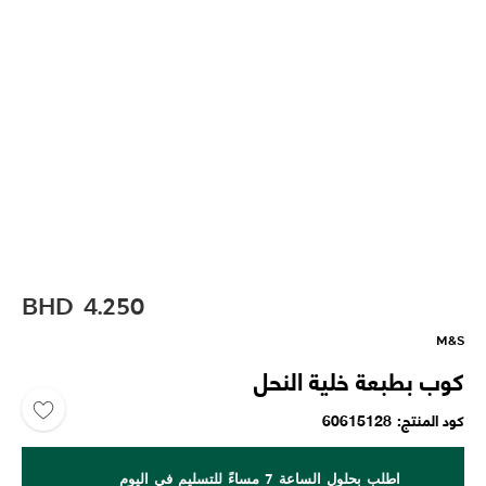
BHD
4.250
M&S
كوب بطبعة خلية النحل
كود المنتج
60615128
اطلب بحلول الساعة 7 مساءً للتسليم في اليوم