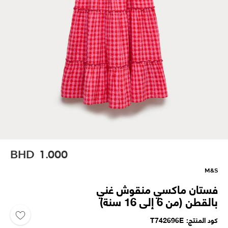
BHD
1.000
M&S
فستان ماكسي منقوش غني
بالقطن (من 6 إلى 16 سنة)
كود المنتج
T742696E