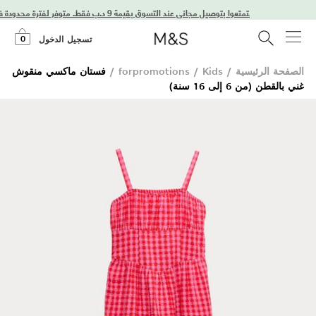
استمتعوا بتوصيل مجاني عند التسوق بقيمة 9 د.ب فقط. متوفر لفترة محدودة فقط!
0
تسجيل الدخول
الصفحة الرئيسية
/
Kids
/
forpromotions
/
فستان ماكسي منقوش
غني بالقطن (من 6 إلى 16 سنة)