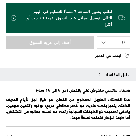
اطلب بحلول الساعة 7 مساءً للتسليم في اليوم
التالي. توصيل مجاني عند التسوق بقيمة 30 د.ب أو
أكثر!
أضف إلى عربة التسوق
ابحث في المتجر
دليل المقاسات
فستان ماكسي منقوش غني بالقطن (من 6 إلى 16 سنة)
هذا الفستان الطويل المصنوع من القطن هو خيارٌ أنيقٌ لأيام الصيف
الدافئة. يتميز بقصة عادية، مع خصر مطاطي مريح، ورقبة وكتفين مربعين.
يضفي تصميمه ذو الطبقات انسيابيةً رائعة، مع لمسة جمالية من الكشكش.
أما طبعة الأزهار فتمنحه لمسةً مرحة.