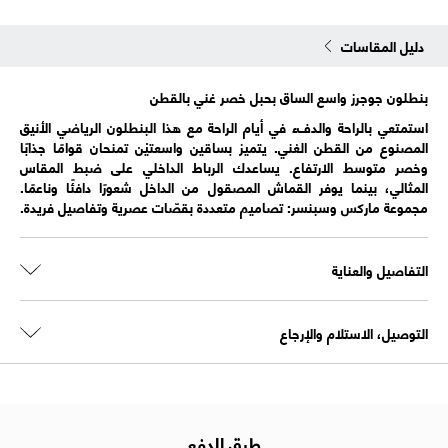
دليل المقاسات
بنطلون جوجرز واسع الساق بحبل خصر غني بالقطن
استمتعي بالراحة والدفء في أيام الراحة مع هذا البنطلون الرياضي الأنيق
المصنوع من القطن الغني. يتميز بساقين واسعتيْن تمنحان قوامًا جذابًا
وخصر متوسط الارتفاع. يساعدك الرباط الداخلي على ضبط المقاس
المثالي، بينما يوفر القماش المصقول من الداخل شعورًا دافئًا وناعمًا.
مجموعة ماركس وسبنسر: تصاميم متعددة بقصّات عصرية وتفاصيل فريدة.
التفاصيل والعناية
التوصيل، الاستلام والإرجاع
طرق الدفع