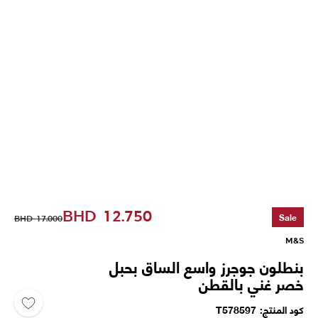
BHD
12.750
Sale
BHD
17.000
M&S
بنطلون جوجرز واسع الساق بحبل
خصر غني بالقطن
كود المنتج
T578597