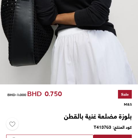
BHD
0.750
Sale
BHD
1.000
M&S
بلوزة مضلعة غنية بالقطن
كود المنتج
T413763