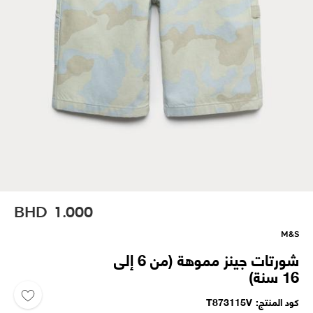
BHD
1.000
M&S
شورتات جينز مموهة (من 6 إلى
16 سنة)
كود المنتج
T873115V