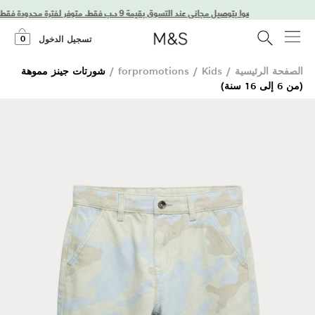
استمتعوا بتوصيل مجاني عند التسوق بقيمة 9 د.ب فقط. متوفر لفترة محدودة فقط!
0
تسجيل الدخول
الصفحة الرئيسية
/
Kids
/
forpromotions
/
شورتات جينز مموهة
(من 6 إلى 16 سنة)