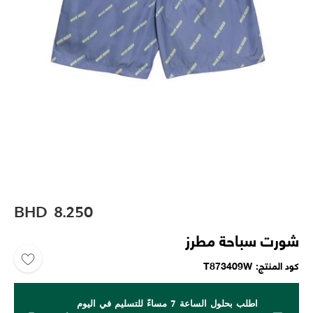
BHD
8.250
شورت سباحة مطرز
كود المنتج
T873409W
اطلب بحلول الساعة 7 مساءً للتسليم في اليوم