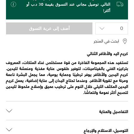
التالي. توصيل مجاني عند التسوق بقيمة 30 د.ب أو
أكثر!
أضف إلى عربة التسوق
ابحث في المتجر
كريم اليد والأظافر الثنائي
تستفيد هذه المجموعة الفاخرة من قوة مستخلص غذاء الملكات، المعروف
بتركيزه الغني بالفيتامينات، لتوفير طقوس عناية مغذية ومنعشة لليدين.
كريم اليدين والأظافر يوفر ترطيبًا وحماية يومية، مما يجعل البشرة ناعمة
ومرنة مع تقوية الأظافر. وعندما تحتاج اليدان إلى عناية إضافية، يعمل كريم
اليدين المكثف الليلي خلال النوم على ترطيب عميق وإصلاح ملحوظ لليدين
لتصبح أكثر نعومة وانتعاشًا.
التفاصيل والعناية
التوصيل، الاستلام والإرجاع