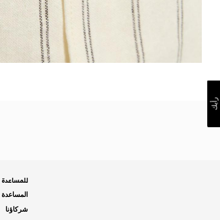
رأيك
للمساعدة ه
المساعدة و
شركاؤنا