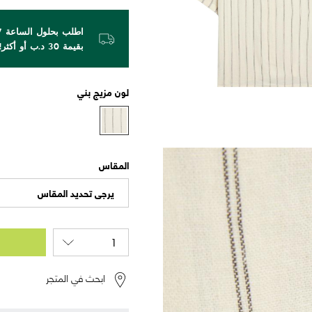
بقيمة 30 د.ب أو أكثر!
لون
مزيج بني
المقاس
يرجى تحديد المقاس
ابحث في المتجر