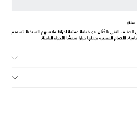
لخفيف الغني بالكُتَّان هو قطعة ممتعة لخزانة ملابسهم الصيفية. تصميم
ية. الأكمام القصيرة تجعلها خيارًا منعشًا للأجواء الدافئة.