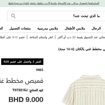
استمتعوا بتوصيل مجاني عند التسوق بقيمة 9 د.ب فقط. متوفر لفترة محدودة فقط!
الرجال
ملابس الأطفال
ملابس مدرسية
منتجات التجميل
ال
 عند التسوق بقيمة 30 د.ب أو أكثر
انقر واستلم المتاحة
خصم 10% على الطلب الأول
خطط غني بالكتان (6-16 سنة)
اشتر 2 واحصل على خصم 20%
M&S
قميص مخطط غني بالكتا
كود المنتج
T873215J
BHD
9.000