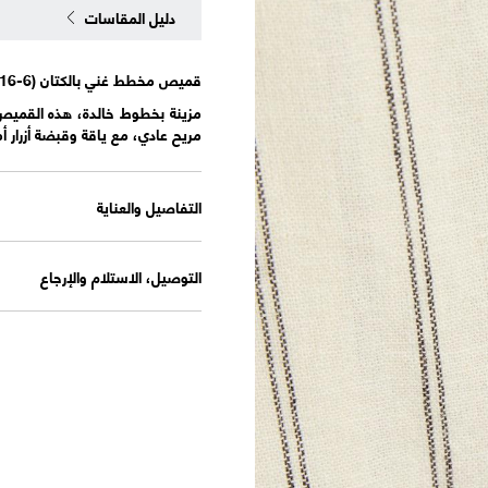
دليل المقاسات
قميص مخطط غني بالكتان (6-16 سنة)
مزينة بخطوط خالدة، هذه القميص ا
مريح عادي، مع ياقة وقبضة أزرار أمام
التفاصيل والعناية
التوصيل، الاستلام والإرجاع