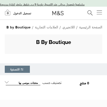
استمتعوا بتوصيل مجاني عند التسوق بقيمة 9 د.ب فقط. متوفر لفترة محدودة فقط!
0
تسجيل الدخول
الصفحة الرئيسية
/
اللانجيري
/
العلامات التجارية
/
B by Boutique
B By Boutique
التصفية
تصنيف حسب
0 منتج