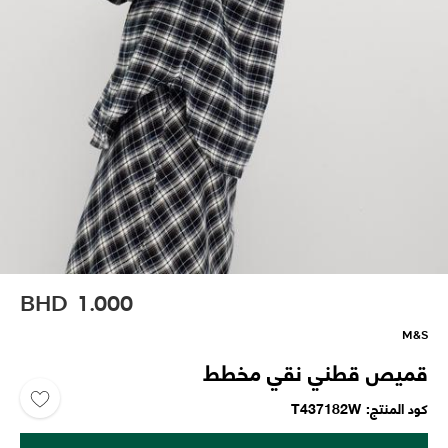
BHD
1.000
M&S
قميص قطني نقي مخطط
كود المنتج
T437182W