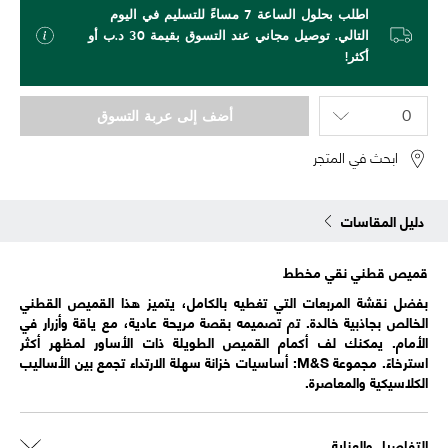
اطلب بحلول الساعة 7 مساءً للتسليم في اليوم
التالي. توصيل مجاني عند التسوق بقيمة 30 د.ب أو
أكثر!
أضف إلى عربة التسوق
ابحث في المتجر
دليل المقاسات
قميص قطني نقي مخطط
بفضل نقشة المربعات التي تغطيه بالكامل، يتميز هذا القميص القطني
الخالص بجاذبية خالدة. تم تصميمه بقصة مريحة عادية، مع ياقة وأزرار في
الأمام. يمكنك لف أكمام القميص الطويلة ذات الأساور لمظهر أكثر
استرخاءً. مجموعة M&S: أساسيات خزانة سهلة الارتداء تجمع بين الأساليب
الكلاسيكية والمعاصرة.
التفاصيل والعناية