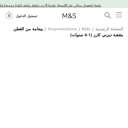
استمتعوا بتوصيل مجاني عند التسوق بقيمة 9 د.ب فقط. متوفر لفترة محدودة فقط!
0
تسجيل الدخول
الصفحة الرئيسية
/
Kids
/
forpromotions
/
بيجامة من القطن
بنقشة ديزني كارز (1-8 سنوات)