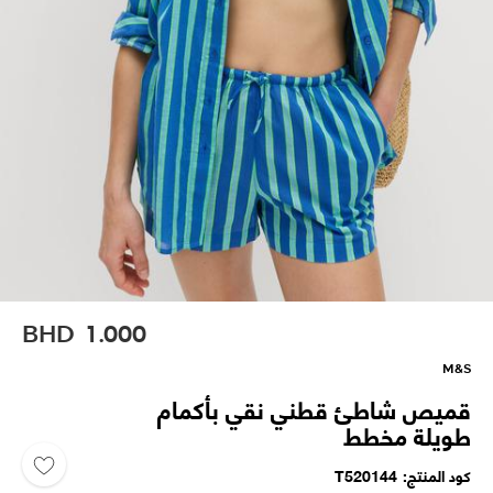
BHD
1.000
M&S
قميص شاطئ قطني نقي بأكمام
طويلة مخطط
كود المنتج
T520144