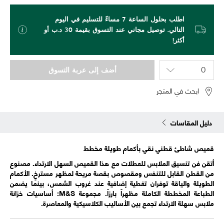
اطلب بحلول الساعة 7 مساءً للتسليم في اليوم
التالي. توصيل مجاني عند التسوق بقيمة 30 د.ب أو
أكثر!
أضف إلى عربة التسوق
ابحث في المتجر
دليل المقاسات
قميص شاطئ قطني نقي بأكمام طويلة مخطط
أتقن فن تنسيق الملابس للعطلات مع هذا القميص السهل الارتداء. مصنوع
من القطن القابل للتنفس ومقصوص بقصة مريحة لمظهر مسترخٍ. الأكمام
الطويلة والياقة توفران تغطية إضافية عند غروب الشمس، بينما يضمن
الطباعة المخططة الكاملة مظهراً بارزاً. مجموعة M&S: أساسيات خزانة
ملابس سهلة الارتداء تجمع بين الأساليب الكلاسيكية والمعاصرة.