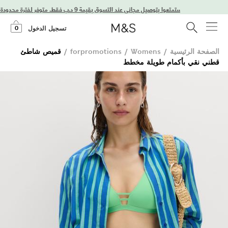
استمتعوا بتوصيل مجاني عند التسوق بقيمة 9 د.ب فقط. متوفر لفترة محدودة فقط!
0
تسجيل الدخول
الصفحة الرئيسية
/
Womens
/
forpromotions
/
قميص شاطئ
قطني نقي بأكمام طويلة مخطط