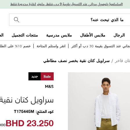
استمتعوا بتوصيل مجاني عند التسوق بقيمة 9 د.ب فقط. متوفر لفترة محدودة فقط!
الرجال
ملابس الأطفال
ملابس مدرسية
منتجات التجميل
ال
 عند التسوق بقيمة 30 د.ب أو أكثر
انقر واستلم المتاحة
خصم 10% على الطلب الأول
/
سراويل كتان نقية بخصر نصف مطاطي
Sale
جديد
M&S
سراويل كتان نق
كود المنتج
T175445M
BHD
23.250
000