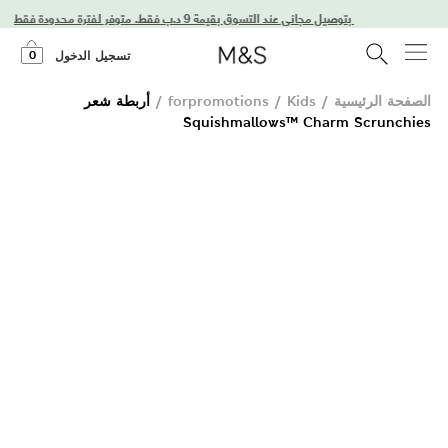
استمتعوا بتوصيل مجاني عند التسوق بقيمة 9 د.ب فقط. متوفر لفترة محدودة فقط!
0
تسجيل الدخول
الصفحة الرئيسية
/
Kids
/
forpromotions
/
أربطة شعر
Squishmallows™ Charm Scrunchies