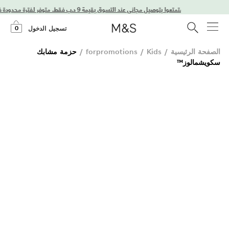
استمتعوا بتوصيل مجاني عند التسوق بقيمة 9 د.ب فقط. متوفر لفترة محدودة فقط!
0
تسجيل الدخول
الصفحة الرئيسية
/
Kids
/
forpromotions
/
حزمة مشابك
سكويشمالوز™