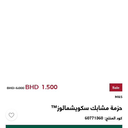
BHD
1.500
Sale
BHD
6.000
M&S
حزمة مشابك سكويشمالوز™
كود المنتج
60771360