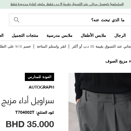
استمتعوا بتوصيل مجاني عند التسوق بقيمة 9 د.ب فقط. متوفر لفترة محدودة فقط!
الرجال
ملابس الأطفال
ملابس مدرسية
منتجات التجميل
ال
 عند التسوق بقيمة 30 د.ب أو أكثر
انقر واستلم المتاحة
خصم 10% على الطلب الأول
ء مزيج الصوف
العودة للمدارس
AUTOGRAPH
سراويل أداء مزي
كود المنتج
T704002T
BHD
35.000