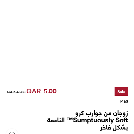
QAR
5.00
Sale
QAR
45.00
M&S
زوجان من جوارب كرو
Sumptuously Soft™ الناعمة
بشكل فاخر