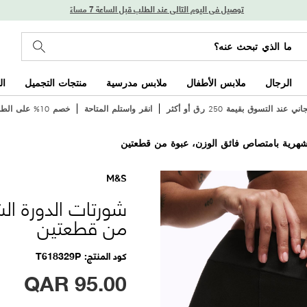
توصيل في اليوم التالي عند الطلب قبل الساعة 7 مساءً
الرجال
ملابس الأطفال
ملابس مدرسية
منتجات التجميل
ال
عند التسوق بقيمة 250 ر.ق أو أكثر
انقر واستلم المتاحة
خصم 10% على الطلب الأول
شهرية بامتصاص فائق الوزن، عبوة من قطعتين
M&S
شورتات الدورة ال
من قطعتين
كود المنتج
T618329P
QAR
95.00