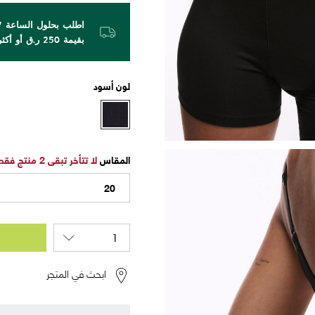
بقيمة 250 ر.ق أو أكثر!
لون
أسود
المقاس
لا تتأخر تبقى 2 منتج فقط
20
ابحث في المتجر