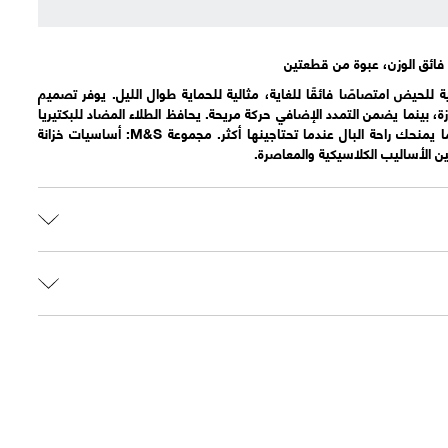
فائق الوزن، عبوة من قطعتين
 للحيض امتصاصًا فائقًا للغاية، مثالية للحماية طوال الليل. يوفر تصميم
ة، بينما يضمن التمدد الإضافي حركة مريحة. يحافظ الطلاء المضاد للبكتيريا
على كل شيء منعشًا ونظيفًا، مما يمنحك راحة البال عندما تحتاجينها أكثر. مجموعة M&S: أساسيات خزانة
ين الأساليب الكلاسيكية والمعاصرة.