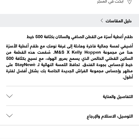
ابحث في المتجر
دليل المقاسات
طقم أغطية أسرّة من القطن الصافي والساتان بكثافة 500 خيط
أضيفي لمسة جمالية فاخرة وهادئة إلى غرفة نومكِ مع طقم أغطية الأسرّة
هذا من مجموعة M&S X Kelly Hoppen. صُمّمت هذه القطعة من
الساتين القطني الخالص الذي يسمح بمرور الهواء، مع نسيج بكثافة 500
خيط لإحساسٍ بجودة الفندق. تحافظ اللمسة النهائية لـ StayNewè على
مظهر وإحساس مجموعة الفراش الجديدة الخاصة بك بشكل أفضل لفترة
أطول.
التفاصيل والعناية
التوصيل، الاستلام والإرجاع