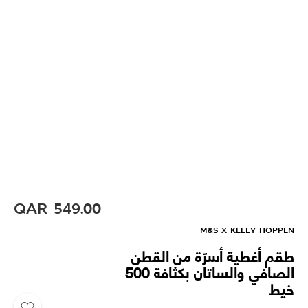
QAR
549.00
M&S X KELLY HOPPEN
طقم أغطية أسرّة من القطن
الصافي والساتان بكثافة 500
خيط