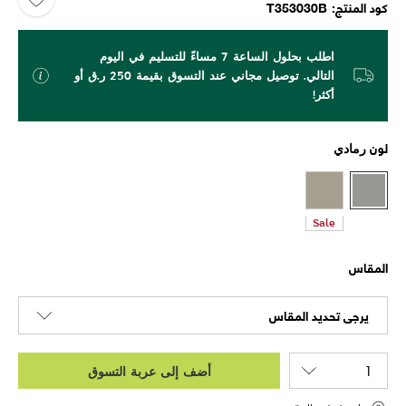
كود المنتج
T353030B
اطلب بحلول الساعة 7 مساءً للتسليم في اليوم
التالي. توصيل مجاني عند التسوق بقيمة 250 ر.ق أو
أكثر!
لون
رمادي
Sale
المقاس
يرجى تحديد المقاس
أضف إلى عربة التسوق