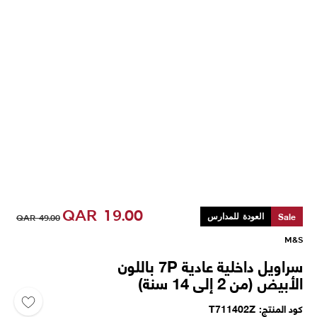
QAR
19.00
Sale
العودة للمدارس
QAR
49.00
M&S
سراويل داخلية عادية 7P باللون
الأبيض (من 2 إلى 14 سنة)
كود المنتج
T711402Z