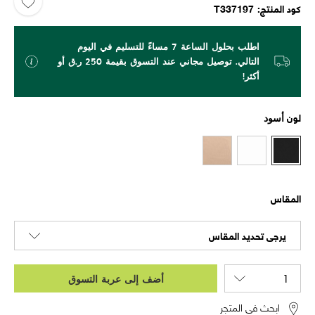
كود المنتج
T337197
اطلب بحلول الساعة 7 مساءً للتسليم في اليوم
التالي. توصيل مجاني عند التسوق بقيمة 250 ر.ق أو
أكثر!
لون
أسود
المقاس
يرجى تحديد المقاس
أضف إلى عربة التسوق
ابحث في المتجر